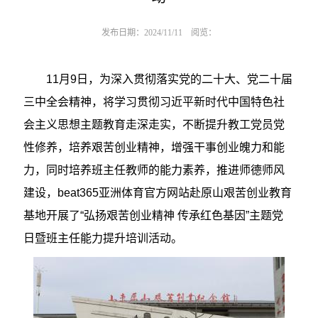
发布日期：2024/11/11 阅览：
11月9日，为深入贯彻落实党的二十大、党二十届
三中全会精神，将学习贯彻习近平新时代中国特色社
会主义思想主题教育走深走实，不断提升教工党员党
性修养，培养艰苦创业精神，增强干事创业魄力和能
力，同时培养班主任教师的能力素养，推进师德师风
建设，beat365亚洲体育官方网站赴原山艰苦创业教育
基地开展了“弘扬艰苦创业精神 传承红色基因”主题党
日暨班主任能力提升培训活动。