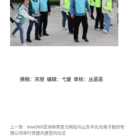
撰稿：宋朋 编辑：弋媛 审核：丛菡菡
上一条：
beat365亚洲体育官方网站与山东华光光电子股份有
限公司举行党建共建签约仪式