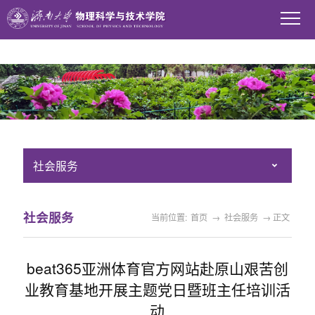
beat·365(中国)-官方网站
社会服务
社会服务
当前位置:
首页
→
社会服务
→ 正文
beat365亚洲体育官方网站赴原山艰苦创
业教育基地开展主题党日暨班主任培训活
动